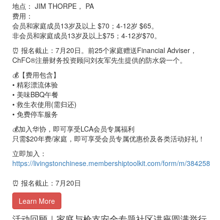
地点： JIM THORPE， PA
费用：
会员和家庭成员13岁及以上 $70；4-12岁 $65。
非会员和家庭成员13岁及以上$75；4-12岁$70。
⏰ 报名截止：7月20日。前25个家庭赠送Financial Adviser，
ChFC®注册财务投资顾问刘友军先生提供的防水袋一个。
💰【费用包含】
• 精彩漂流体验
• 美味BBQ午餐
• 救生衣使用(需归还)
• 免费停车服务
💰加入华协，即可享受LCA会员专属福利
只需$20年费/家庭，即可享受会员专属优惠价及各类活动好礼！
立即加入：
https://livingstonchinese.membershiptoolkit.com/form/m/384258
⏰ 报名截止：7月20日
Learn More
活动回顾｜家庭与枪支安全专题社区讲座圆满举行