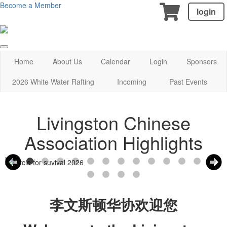
Become a Member
login
Home
About Us
Calendar
Login
Sponsors
2026 White Water Rafting
Incoming
Past Events
Livingston Chinese
Association Highlights
李文斯顿华协欢迎您