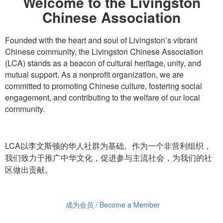
Welcome to the Livingston
Chinese Association
Founded with the heart and soul of Livingston’s vibrant
Chinese community, the Livingston Chinese Association
(LCA) stands as a beacon of cultural heritage, unity, and
mutual support. As a nonprofit organization, we are
committed to promoting Chinese culture, fostering social
engagement, and contributing to the welfare of our local
community.
LCA以李文斯顿的华人社群为基础。作为一个非营利组织，
我们致力于推广中华文化，促进参与主流社会，为我们的社
区做出贡献。
成为会员 / Become a Member