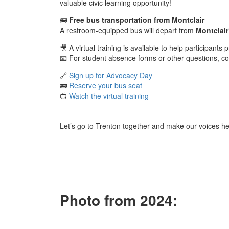
valuable civic learning opportunity!
🚌
Free bus transportation from Montclair
A restroom-equipped bus will depart from
Montclair
🎥 A virtual training is available to help participants 
📧 For student absence forms or other questions, c
🔗
Sign up for Advocacy Day
🚌
Reserve your bus seat
📺
Watch the virtual training
Let’s go to Trenton together and make our voices h
Photo from 2024: