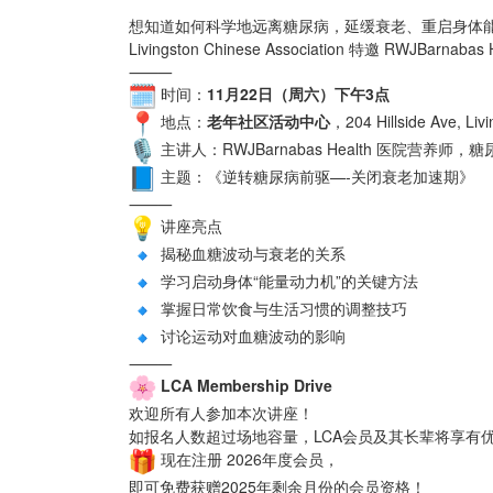
想知道如何科学地远离糖尿病，延缓衰老、重启身体
Livingston Chinese Association 特邀 R
⸻
时间：
11月22日（周六）下午3点
地点：
老年社区活动中心
，204 Hillside Ave, Liv
主讲人：RWJBarnabas Health 医院营养师，
主题：《逆转糖尿病前驱—-关闭衰老加速期》
⸻
讲座亮点
揭秘血糖波动与衰老的关系
学习启动身体“能量动力机”的关键方法
掌握日常饮食与生活习惯的调整技巧
讨论运动对血糖波动的影响
⸻
LCA Membership Drive
欢迎所有人参加本次讲座！
如报名人数超过场地容量，LCA会员及其长辈将享有
现在注册 2026年度会员，
即可免费获赠2025年剩余月份的会员资格！