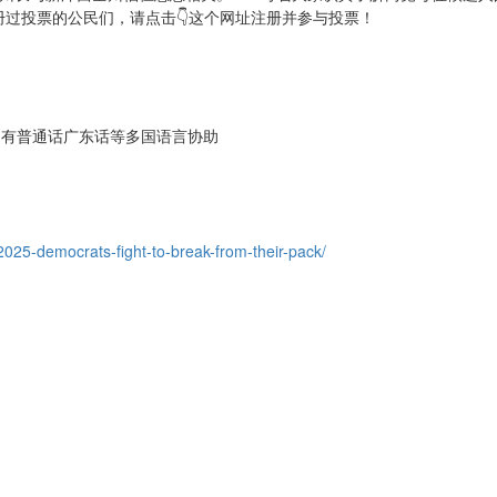
过投票的公民们，请点击👇这个网址注册并参与投票！
-6837) 有普通话广东话等多国语言协助
2025-democrats-fight-to-break-from-their-pack/
！