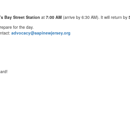
’s Bay Street Station
at
7:00 AM
(arrive by 6:30 AM). It will return by
prepare for the day.
ontact:
advocacy@aapinewjersey.org
eard!